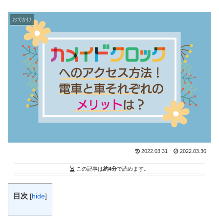
おでかけ
2022.03.31
2022.03.30
この記事は
約4分
で読めます。
目次
[
hide
]