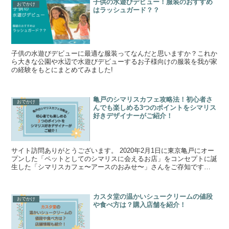
子供の水遊びデビュー！服装のおすすめ
おでかけ
はラッシュガード？？
子供の水遊びデビューに最適な服装ってなんだと思いますか？これか
ら大きな公園や水辺で水遊びデビューするお子様向けの服装を我が家
の経験をもとにまとめてみました!
亀戸のシマリスカフェ攻略法！初心者さ
おでかけ
んでも楽しめる3つのポイントをシマリス
好きデザイナーがご紹介！
サイト訪問ありがとうございます。 2020年2月1日に東京亀戸にオー
プンした「ペットとしてのシマリスに会えるお店」をコンセプトに誕
生した「シマリスカフェ〜アースのおみせ〜」さんをご存知です
か？？ 可愛くて人気があるけれど、あまり...
カスタ堂の温かいシュークリームの値段
おでかけ
や食べ方は？購入店舗を紹介！