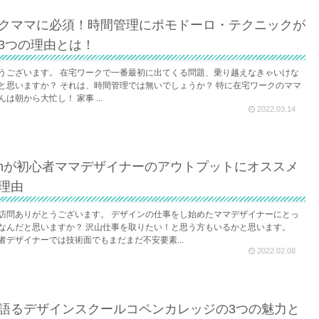
クママに必須！時間管理にポモドーロ・テクニックが
3つの理由とは！
うございます。 在宅ワークで一番最初に出てくる問題、乗り越えなきゃいけな
と思いますか？ それは、時間管理では無いでしょうか？ 特に在宅ワークのママ
は朝から大忙し！ 家事 ...
2022.03.14
agramが初心者ママデザイナーのアウトプットにオススメ
理由
訪問ありがとうございます。 デザインの仕事をし始めたママデザイナーにとっ
なんだと思いますか？ 沢山仕事を取りたい！と思う方もいるかと思います。
者デザイナーでは技術面でもまだまだ不安要素...
2022.02.08
語るデザインスクールコペンカレッジの3つの魅力と