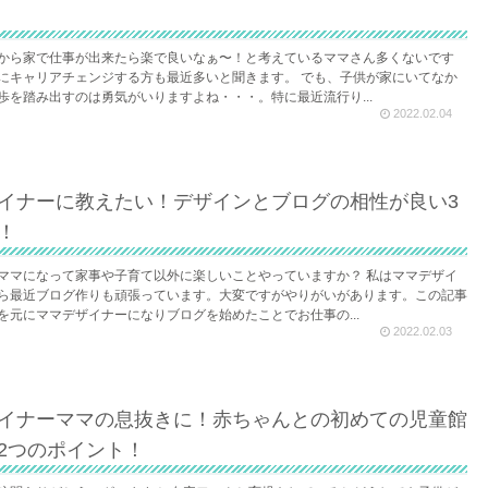
から家で仕事が出来たら楽で良いなぁ〜！と考えているママさん多くないです
にキャリアチェンジする方も最近多いと聞きます。 でも、子供が家にいてなか
歩を踏み出すのは勇気がいりますよね・・・。特に最近流行り...
2022.02.04
イナーに教えたい！デザインとブログの相性が良い3
！
ママになって家事や子育て以外に楽しいことやっていますか？ 私はママデザイ
ら最近ブログ作りも頑張っています。大変ですがやりがいがあります。この記事
を元にママデザイナーになりブログを始めたことでお仕事の...
2022.02.03
イナーママの息抜きに！赤ちゃんとの初めての児童館
2つのポイント！